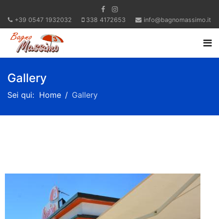
+39 0547 1932032
338 4172653
info@bagnomassimo.it
Gallery
Sei qui:
Home
Gallery