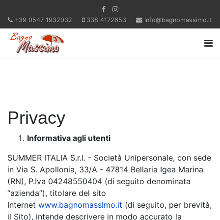
+39 0547 1932032
338 4172653
info@bagnomassimo.it
Privacy
Informativa agli utenti
SUMMER ITALIA S.r.l. - Società Unipersonale, con sede
in Via S. Apollonia, 33/A - 47814 Bellaria Igea Marina
(RN), P.Iva 04248550404 (di seguito denominata
“azienda”), titolare del sito
Internet
www.bagnomassimo.it
(di seguito, per brevità,
il Sito), intende descrivere in modo accurato la