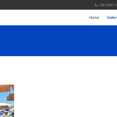
+39 0547 
Home
Galler