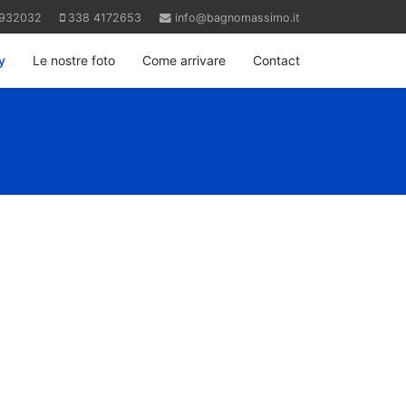
1932032
338 4172653
info@bagnomassimo.it
y
Le nostre foto
Come arrivare
Contact