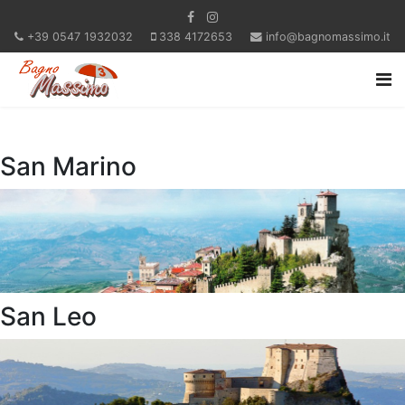
+39 0547 1932032
338 4172653
info@bagnomassimo.it
San Marino
San Leo