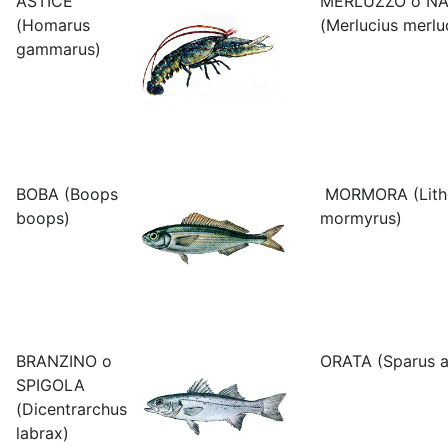
ASTICE
MERLUZZO o N
(Homarus
(Merlucius merlu
gammarus)
BOBA (Boops
MORMORA (Litho
boops)
mormyrus)
BRANZINO o
ORATA (Sparus a
SPIGOLA
(Dicentrarchus
labrax)