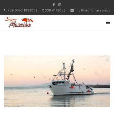
+39 0547 1932032
338 4172653
info@bagnomassimo.it